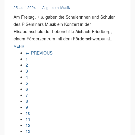
25. Juni 2024
Allgemein
Musik
Am Freitag, 7.6. gaben die Schülerinnen und Schüler
des P-Seminars Musik ein Konzert in der
Elisabethschule der Lebenshilfe Aichach-Friedberg,
einem Förderzentrum mit dem Förderschwerpunkt...
MEHR
← PREVIOUS
1
2
3
4
5
6
7
8
9
10
11
12
13